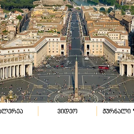
ალერეა
ვიდეო
ჟურნალი "