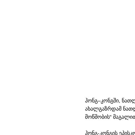
ჰონგ–კონგში, ნათლ
ახალგაზრდამ ნათ
მოწმობის“ მაგალი
ჰონგ-კონგის ეპისკ