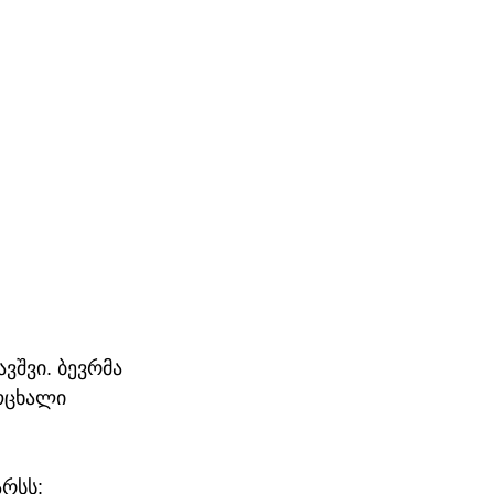
ვშვი. ბევრმა 
ოცხალი 
რსს: 