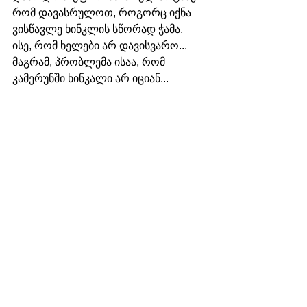
რომ დავასრულოთ, როგორც იქნა 
ვისწავლე ხინკლის სწორად ჭამა, 
ისე, რომ ხელები არ დავისვარო... 
მაგრამ, პრობლემა ისაა, რომ 
კამერუნში ხინკალი არ იციან...
​გაგვიმარჯოს!", - დაასრულა 
ვატიკანის ელჩმა. 
სიტყვით გამოსვლების ბოლოს, 
სტუმრებმა მოუსმინეს სამების 
საკათედრო ტაძრის საპატრიარქო 
გუნდს და ნახეს „კარიტასის“ 
ბენეფიციარი ბავშვების 
პერფორმანსი.