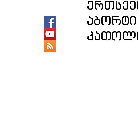
ერთსქე
აბორტი
კათოლი