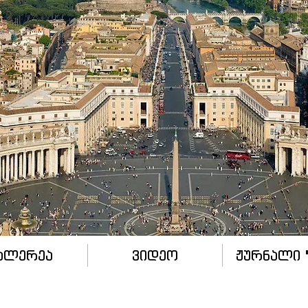
ალერეა
ვიდეო
ჟურნალი "