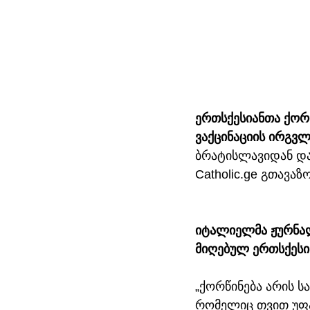
ერთსქესიანთა ქორწ
ვაქცინაციის ირგვლ
ბრატისლავიდან დაბ
Catholic.ge გთავაზ
იტალიელმა ჟურნალ
მიღებულ ერთსქესი
„ქორწინება არის 
რომელიც თვით უფა