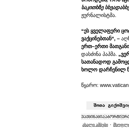
საკითხზე სხვადასხ
ჟურნალისტმა. 
“ეს ყველაფერი ცოტ
ვაქცინებთან”, – 
აღნ
ერთ–ერთი მათგანი 
დასძინა პაპმა. 
„ვერ
სათანადოდ გამოცდ
ხოლო დარჩენილ ნ
წყარო: 
www.vatica
შოთა გიქოშვი
ვაქცინაცია
აბორტი
ერ
ახალი ამბები
მსოფლ