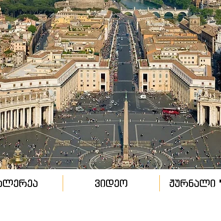
ალერეა
ვიდეო
ჟურნალი "