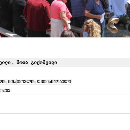
ვილი, შოთა გიქოშვილი
დის მთა
თოვლის ღვთისმშობელი
ველო