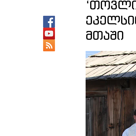
‘თოვლი
ეკელსი
მთაში