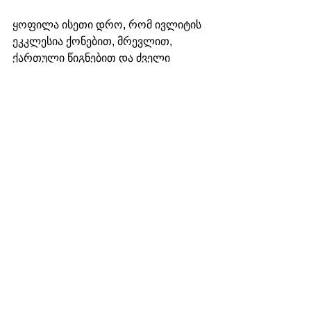
ყოფილა ისეთი დრო, რომ ივლიტის 
ეკკლესია ქონებით, მრევლით, 
ქართული წიგნებით და ძველი 
ნივთებით ახალციხის ეკკლესიებზედ 
მაღლა იდგაო. ძველთაგანვე აქ 
ყოველთვის ქართულსა და 
ლათინურს ენაზედ სწარმოებდა 
ლოცვა, სომხური შემოდის ხმარებაში 
1770 წლების შემდეგ, როცა სომეხთ–
კათოლიკეთ მღვდელთ გავლენა 
ივლიტელებზედ გაძლიერდა“. 
ზ. ჭიჭინაძე, „კათოლიკეთა ეკკლესია 
საქართველოში“, 1903 წელი.
ივლიტა
ახალი ამბები
საქართველო