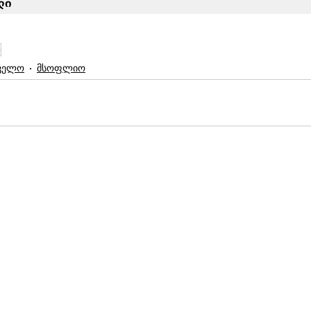
ლი
ა
ველო
მსოფლიო