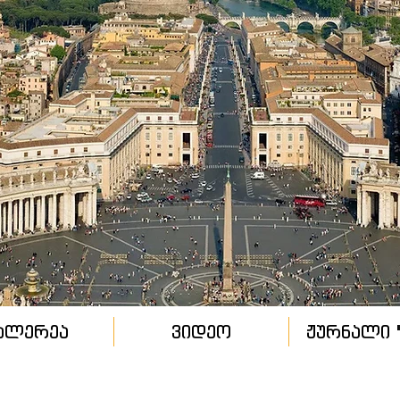
ალერეა
ვიდეო
ჟურნალი "