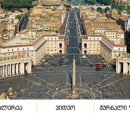
ალერეა
ვიდეო
ჟურნალი "