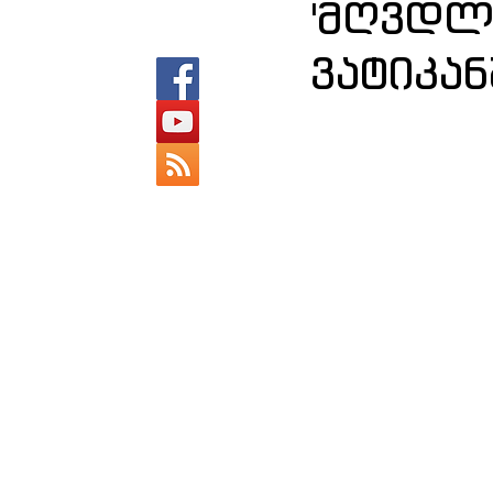
'მღვდლო
ვატიკან