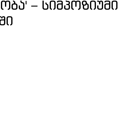
ბა' – სიმპოზიუმი
ში