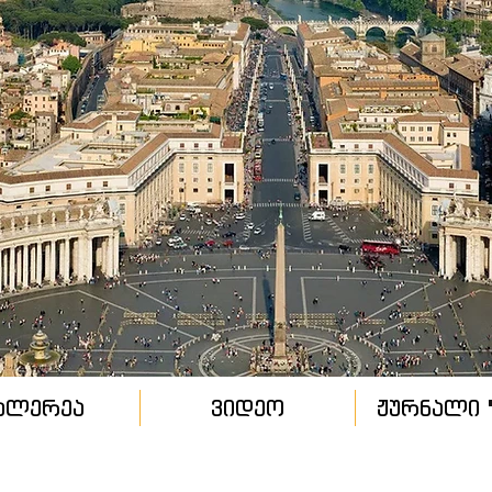
ალერეა
ვიდეო
ჟურნალი "