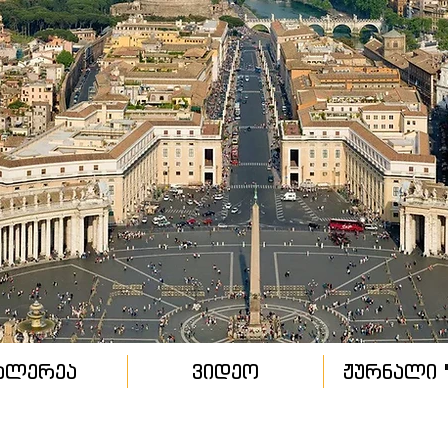
ალერეა
ვიდეო
ჟურნალი "