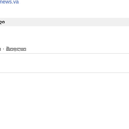
nnews.va
ლი
ი
მსოფლიო