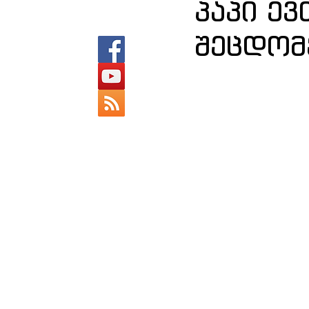
პაპი ე
შეცდომ