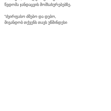
წვდომა ჯანდაცვის მომსახურებებზე.
“ძვირფასო ძმებო და დებო, 
მივანდობ თქვენს თავს უწმინდესი 
ქალწული მარიამის დედობრივ 
მფარველობას, სნეულთ ვუსურვებ 
გამოჯანმრთელებას. თქვენ და მათ, 
რომლებიც ზრუნავენ თქვენზე, 
მთელი გულით გიხდით მადლობას 
და ქედს ვიხრი თქვენს წინაშე”.
წყარო: 
www.vaticannews.va
შოთა გიქოშვილი
კათოლიკე ეკლესია
ახალი ამბები