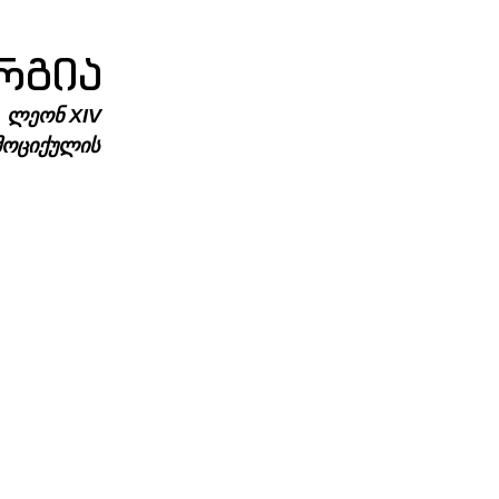
რგია
, ლეონ XIV 
მოციქულის 