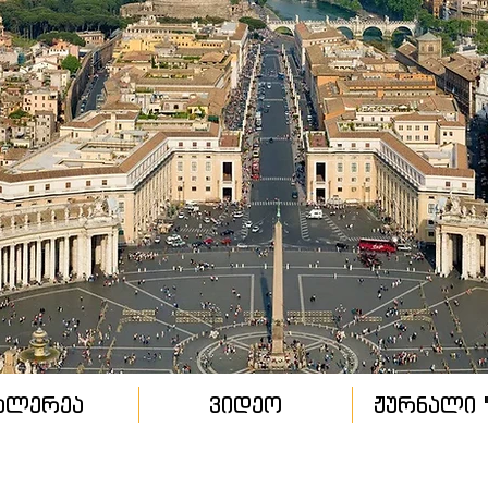
ალერეა
ვიდეო
ჟურნალი "