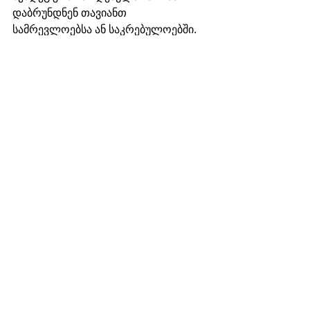
დაბრუნდნენ თავიანთ 
სამრევლოებსა ან საკრებულოებში. 
განსაკუთრებულ შემთხვევებში, 
კურიაში სამსახური შეიძლება 
გაგრძელდეს აღნიშნული 
პირებისათვის კიდევ ხუთი წლით.
წყარო: 
www.vaticannews.va
შოთა გიქოშვილი
კათოლიკე ეკლესია
ახალი ამბები
მსოფლიო