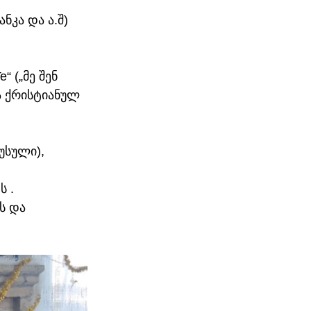
კა და ა.შ) 
 („მე შენ 
ა ქრისტიანულ 
უსული), 
ს .
ს და 