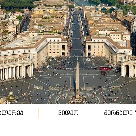
ალერეა
ვიდეო
ჟურნალი "