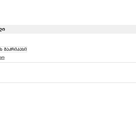
ლი
 მაკრიკასი
იო