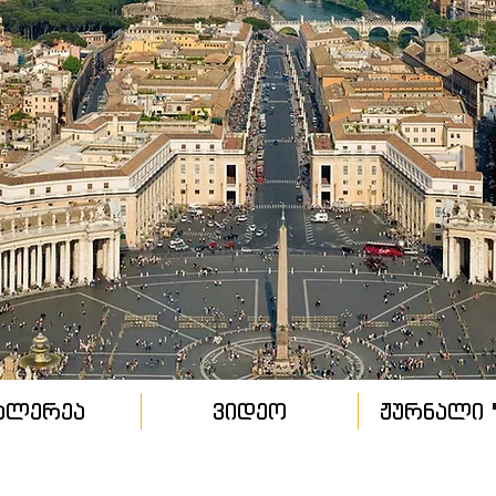
ალერეა
ვიდეო
ჟურნალი "