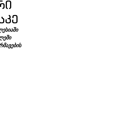
რი
სკე
ესიაში 
ლეში 
რმავების 