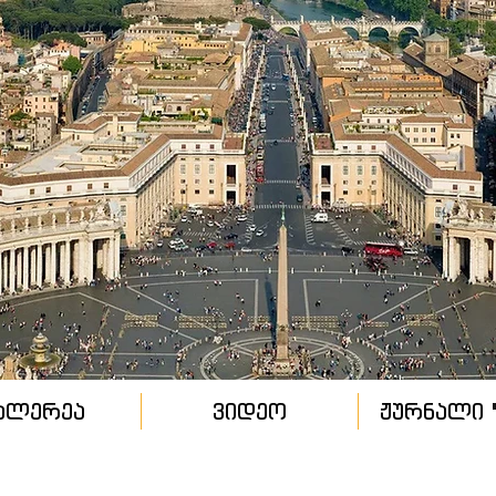
ალერეა
ვიდეო
ჟურნალი "