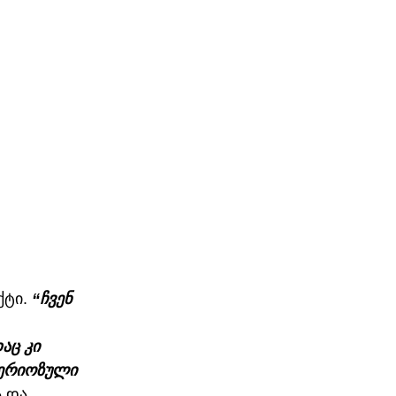
ტი. 
“ჩვენ 
აც კი 
სერიოზული 
 და 