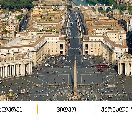
ალერეა
ვიდეო
ჟურნალი "