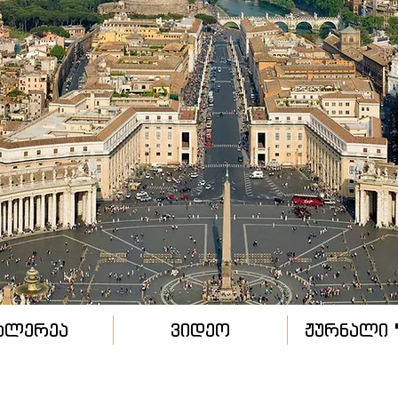
ალერეა
ვიდეო
ჟურნალი "