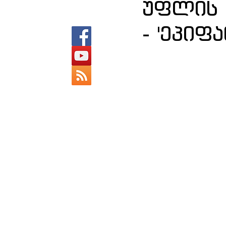
უფლის 
- 'ეპიფა