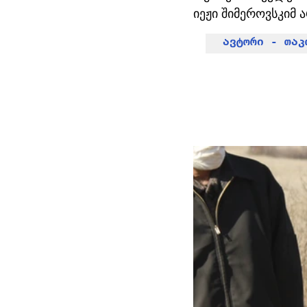
იეჟი შიმეროვსკიმ
ავტორი - თაკ