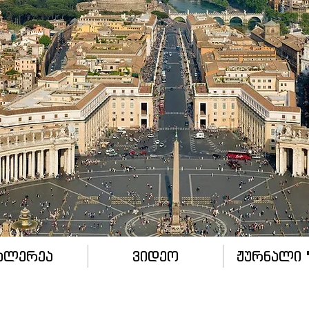
ალერეა
ვიდეო
ჟურნალი "