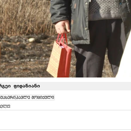
რგეი ფიდანიანი
შუასერი
პავლე მოციქული
ველო