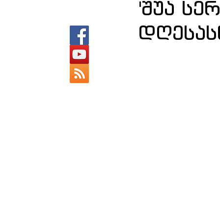
'შუა სე
დღესას