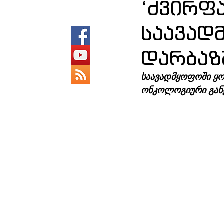
‘ძვირფ
საავად
დარბაზშ
საავადმყოფოში ყო
ონკოლოგიური განყ