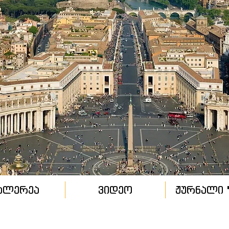
ალერეა
ვიდეო
ჟურნალი "