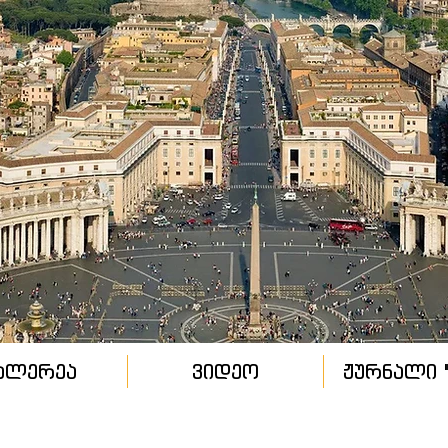
ალერეა
ვიდეო
ჟურნალი "