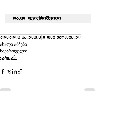
თაკო ფეიქრიშვილი
უდე
უდის ეკლესია
იოსებ მშრომელი
ახალი ამბები
საქართველო
ვატიკანი
See All
Recent Posts