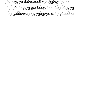
ქალწული მარიამის ლიტურგიული 
ხსენების დღე და წმიდა იოანე პავლე 
II-ზე განხორციელებული თავდასხმის 
მე-40 წლისთავი. თავად პაპი დიდი 
რწმენით უსვამდა ხაზს, რომ 
სიცოცხლეს სწორედ ფატიმის 
ღვთისმშობელს უნდა უმადლოდეს. 
ეს მოვლენა გვაცნობიერებინებს, 
რომ ჩვენი სიცოცხლე და მსოფლიო 
ისტორია ღვთის ხელშია“.
https://www.youtube.com/watch?
v=ZcJpVFEr9hs&t=15s