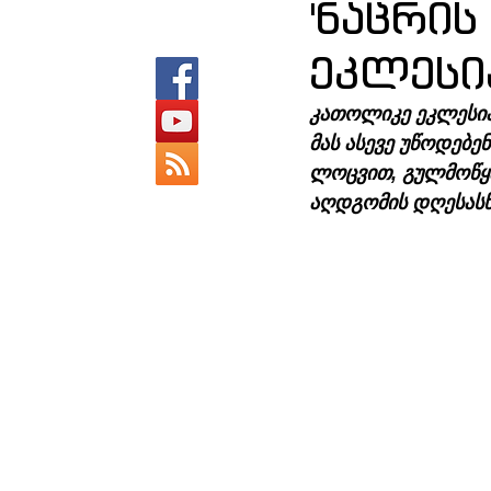
'ნაცრი
ეკლესი
კათოლიკე ეკლესია
მას ასევე უწოდებე
ლოცვით, გულმოწყალ
აღდგომის დღესასწ