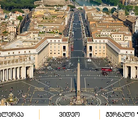
ალერეა
ვიდეო
ჟურნალი "