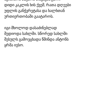
დიდი კაკლის ხის ქვეშ, რათა დღეები 
უფლის განჭვრეტასა და ხალხთან 
ურთიერთობაში გაატაროს.
იგი მხოლოდ დასაძინებლად 
შედიოდა სახლში. სწორედ სახლში 
შესულს გამოეცხადა წმინდა ანტონს 
ყრმა იესო. 
13 ივნისს ანტონის ჯანმრთელობის 
მდგომარეობა გაუარესდა, იგი 
მიხვდა, რომ მისი დრო 
მოახლოებულია და ითხოვა ნება 
მიეცათ გარდაცვლილიყო პადოვაში. 
იგი ხარებშებმული ურიკით 
წაიყვანეს, მაგრამ გზად, სოფელ 
არჩელოში, დადპვას სიახლოვეს 
გარდაიცვალა – 
„მე ვხედავ ჩემს 