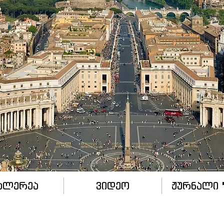
ალერეა
ვიდეო
ჟურნალი "