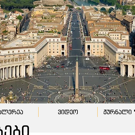
ალერეა
ვიდეო
ჟურნალი "
ბები